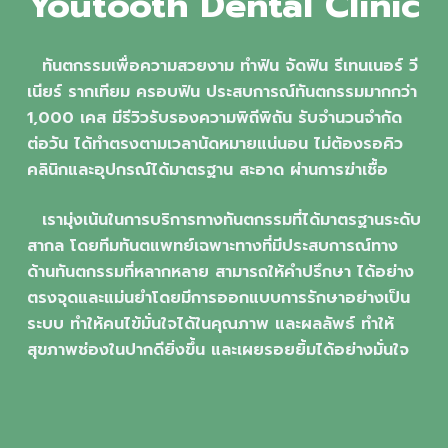
Youtooth Dental Clinic
ทันตกรรมเพื่อความสวยงาม ทำฟัน จัดฟัน รีเทนเนอร์ วี
เนียร์ รากเทียม ครอบฟัน ประสบการณ์ทันตกรรมมากกว่า
1,000 เคส มีรีวิวรับรองความพิถีพิถัน รับจำนวนจำกัด
ต่อวัน ได้ทำตรงตามเวลานัดหมายแน่นอน ไม่ต้องรอคิว
คลินิกและอุปกรณ์ได้มาตรฐาน สะอาด ผ่านการฆ่าเชื้อ
เรามุ่งเน้นในการบริการทางทันตกรรมที่ได้มาตรฐานระดับ
สากล โดยทีมทันตแพทย์เฉพาะทางที่มีประสบการณ์ทาง
ด้านทันตกรรมที่หลากหลาย สามารถให้คำปรึกษา ได้อย่าง
ตรงจุดและแม่นยำโดยมีการออกแบบการรักษาอย่างเป็น
ระบบ ทำให้คนไข้มั่นใจได้ในคุณภาพ และผลลัพธ์ ทำให้
สุขภาพช่องในปากดียิ่งขึ้น และเผยรอยยิ้มได้อย่างมั่นใจ