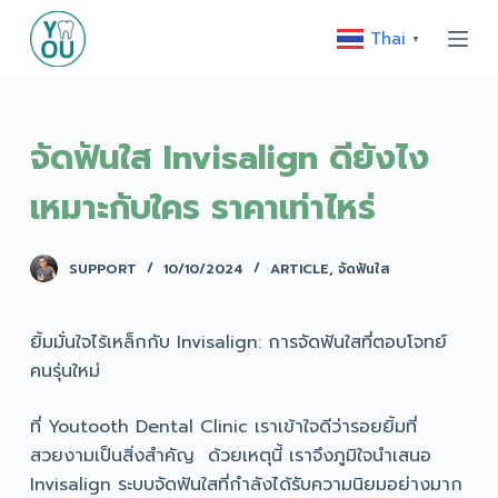
S
Thai
▼
k
i
p
t
จัดฟันใส Invisalign ดียังไง
o
เหมาะกับใคร ราคาเท่าไหร่
c
o
n
SUPPORT
10/10/2024
ARTICLE
,
จัดฟันใส
t
e
ยิ้มมั่นใจไร้เหล็กกับ Invisalign: การจัดฟันใสที่ตอบโจทย์
n
คนรุ่นใหม่
t
ที่ Youtooth Dental Clinic เราเข้าใจดีว่ารอยยิ้มที่
สวยงามเป็นสิ่งสำคัญ ด้วยเหตุนี้ เราจึงภูมิใจนำเสนอ
Invisalign ระบบจัดฟันใสที่กำลังได้รับความนิยมอย่างมาก